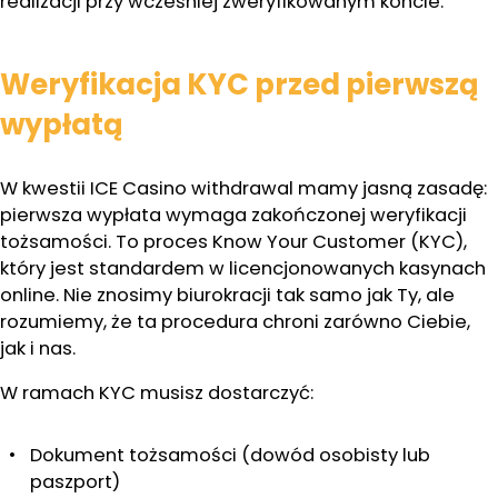
realizacji przy wcześniej zweryfikowanym koncie.
Weryfikacja KYC przed pierwszą
wypłatą
W kwestii ICE Casino withdrawal mamy jasną zasadę:
pierwsza wypłata wymaga zakończonej weryfikacji
tożsamości. To proces Know Your Customer (KYC),
który jest standardem w licencjonowanych kasynach
online. Nie znosimy biurokracji tak samo jak Ty, ale
rozumiemy, że ta procedura chroni zarówno Ciebie,
jak i nas.
W ramach KYC musisz dostarczyć:
Dokument tożsamości (dowód osobisty lub
paszport)