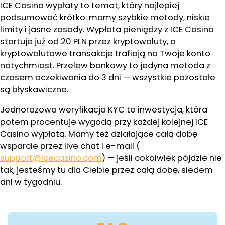
ICE Casino wypłaty to temat, który najlepiej
podsumować krótko: mamy szybkie metody, niskie
limity i jasne zasady. Wypłata pieniędzy z ICE Casino
startuje już od 20 PLN przez kryptowaluty, a
kryptowalutowe transakcje trafiają na Twoje konto
natychmiast. Przelew bankowy to jedyna metoda z
czasem oczekiwania do 3 dni — wszystkie pozostałe
są błyskawiczne.
Jednorazowa weryfikacja KYC to inwestycja, która
potem procentuje wygodą przy każdej kolejnej ICE
Casino wypłatą. Mamy też działające całą dobę
wsparcie przez live chat i e-mail (
support@icecasino.com
) — jeśli cokolwiek pójdzie nie
tak, jesteśmy tu dla Ciebie przez całą dobę, siedem
dni w tygodniu.