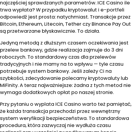
najczęściej sprawdzanych parametrów. ICE Casino ile
trwa wypłata? W przypadku kryptowalut i e-portfeli
odpowiedź jest prosta: natychmiast. Transakcje przez
Bitcoin, Ethereum, Litecoin, Tether czy Binance Pay Out
są przetwarzane błyskawicznie. To działa.
Jedyną metodą z dłuższym czasem oczekiwania jest
przelew bankowy, gdzie realizacja zajmuje do 3 dni
roboczych. To standardowy czas dla przelewów
tradycyjnych i nie mamy na to wpływu — tyle czasu
potrzebuje system bankowy. Jeśli zależy Ci na
szybkości, zdecydowanie polecamy kryptowaluty lub
MiFinity. A teraz najważniejsze: żadna z tych metod nie
wymaga dodatkowych opłat po naszej stronie.
Przy pytaniu o wyplata ICE Casino warto też pamiętać,
że każda transakcja przechodzi przez wewnętrzny
system weryfikacji bezpieczeństwa. To standardowa
procedura, która zazwyczaj nie wydłuża czasu